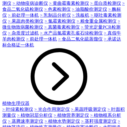
测仪
> 动物疫病诊断仪
> 黄曲霉毒素检测仪
> 蛋白质检测仪
>
食品二氧化硫检测仪
> 色素检测仪
> 油脂酸价测定仪
> 酶标
仪
> 前处理一体机
> 乳制品分析仪
> 洗板机
> 呕吐毒素检测
仪
> 果蔬肉类检测仪
> 氯霉素检测仪
> 粮食重金属检测仪
>
微生物致病菌检测仪
> 真菌毒素检测仪
> 荧光定量PCR检测
仪
> 杂质度过滤机
> 水产品氯霉素孔雀石绿检测仪
> 真假牛
羊肉检测仪
> 前处理一体机
> 食品二氧化硫蒸馏仪
> 承诺达
标合格证一体机
植物生理仪器
> 叶绿素检测仪
> 光合作用测定仪
> 果蔬呼吸测定仪
> 叶面积
测量仪
> 植物冠层分析仪
> 植物营养测定仪
> 植物根系分析
仪
> 蒸腾速率测定仪
> 植物水势测定仪
> 茎秆强度测定仪
>