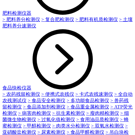
肥料检测仪器
> 肥料养分检测仪
> 复合肥检测仪
> 肥料有机质检测仪
> 土壤
肥料养分速测仪
食品快检仪器
> 农药残留检测仪
> 便携式农残仪
> 卡式农残速测仪
> 全自动
农残测试仪
> 食品安全检测仪
> 多功能食品检测仪
> 兽药残
留检测仪
> 食品添加剂检测仪
> 食品重金属检测仪
> ATP荧光
检测仪
> 病害肉检测仪
> 抗生素检测仪
> 瘦肉精检测仪
> 细
菌微生物检测仪
> 过氧化值检测仪
> 食用油品质检测仪
> 蜂
蜜检测仪
> 甲醇检测仪
> 肉类水分检测仪
> 双氧水检测仪
>
亚硝酸盐检测仪
> 尿素检测仪
> 食品甲醛检测仪
> 吊白块检