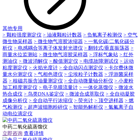
其他专用
> 颗粒强度测定仪
> 油液颗粒计数器
> 负氧离子检测仪
> 空气
微生物采样器
> 微生物气溶胶浓缩器
> 一氧化碳/二氧化碳分
析仪
> 电感耦合等离子体发射光谱仪
> 翻转式/垂直振荡器
>
雨量水位监测站
> 微生物气溶胶采样器
> 浮标气象站
> 红外
测油仪
> 微波消解仪
> 酸值测定仪
> 电缆故障测试仪
> 运动
粘度测定仪
> 火焰光度计
> 全自动闪点测定仪
> 卡尔费休微
量水分测定仪
> 气相色谱仪
> 尘埃粒子计数器
> 浮游菌采样
器
> 核磁共振含油量测定仪
> 全自动微量铀分析仪
> 小麦粉
加工精度测定仪
> 电子皂膜流量计
> 一体化蒸馏仪
> 微波水
热合成仪
> 鸟类DNA鉴定仪
> 微波合成萃取仪
> 全自动凝胶
成像分析仪
> 全自动平行浓缩仪
> 荧光计
> 顶空进样器
> 燃
气检测仪
> 超声波细胞粉碎仪
> 智能热解析仪
> 氯氟离子自
动电位滴定仪
中药二氧化硫蒸馏仪
立即咨询
查看详情