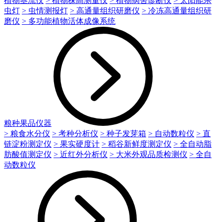
植物茎流仪
> 植物株高测量仪
> 植物病害诊断仪
> 太阳能杀
虫灯
> 虫情测报灯
> 高通量组织研磨仪
> 冷冻高通量组织研
磨仪
> 多功能植物活体成像系统
粮种果品仪器
> 粮食水分仪
> 考种分析仪
> 种子发芽箱
> 自动数粒仪
> 直
链淀粉测定仪
> 果实硬度计
> 稻谷新鲜度测定仪
> 全自动脂
肪酸值测定仪
> 近红外分析仪
> 大米外观品质检测仪
> 全自
动数粒仪