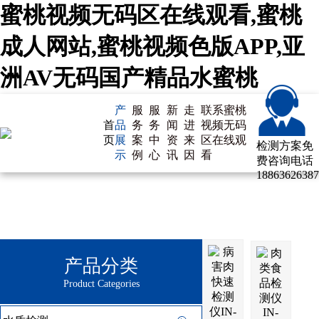
蜜桃视频无码区在线观看,蜜桃
成人网站,蜜桃视频色版APP,亚
洲AV无码国产精品水蜜桃
产
服
服
新
走
联系蜜桃
首
品
务
务
闻
进
视频无码
页
展
案
中
资
来
区在线观
检测方案免
示
例
心
讯
因
看
费咨询电话
18863626387
产品分类
Product Categories