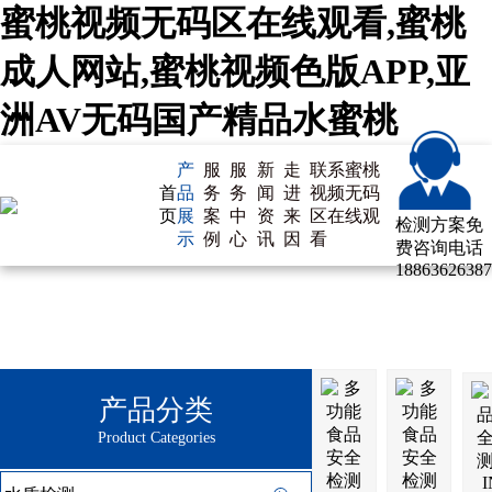
蜜桃视频无码区在线观看,蜜桃
成人网站,蜜桃视频色版APP,亚
洲AV无码国产精品水蜜桃
产
服
服
新
走
联系蜜桃
首
品
务
务
闻
进
视频无码
页
展
案
中
资
来
区在线观
检测方案免
示
例
心
讯
因
看
费咨询电话
18863626387
产品分类
Product Categories