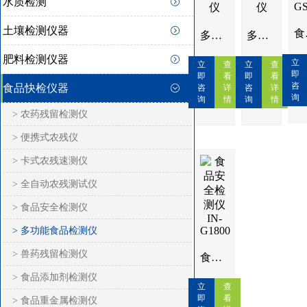
水质检测
土壤检测仪器
食品安
多功能食品安全检测仪
多功能食品安全检测仪
肥料检测仪器
立
立
查
立
查
即
即
看
即
看
咨
食品快检仪器
咨
详
咨
详
询
询
情
询
情
> 农药残留检测仪
> 便携式农残仪
> 卡式农残速测仪
> 全自动农残测试仪
> 食品安全检测仪
> 多功能食品检测仪
> 兽药残留检测仪
食品安全检测仪IN-G1800
> 食品添加剂检测仪
立
查
即
看
> 食品重金属检测仪